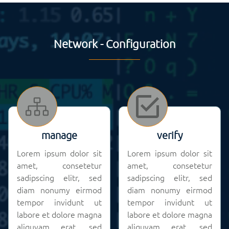
Network - Configuration
manage
verify
Lorem ipsum dolor sit
Lorem ipsum dolor sit
amet, consetetur
amet, consetetur
sadipscing elitr, sed
sadipscing elitr, sed
diam nonumy eirmod
diam nonumy eirmod
tempor invidunt ut
tempor invidunt ut
labore et dolore magna
labore et dolore magna
aliquyam erat, sed
aliquyam erat, sed