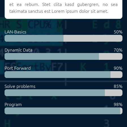
et ea rebum. Stet clita kasd gubergren, no sea
takimata sanctus est Lorem ipsum dolor sit amet.
LAN-Basics
50%
Dynamic Data
70%
Port Forward
90%
Solve problems
85%
Program
98%