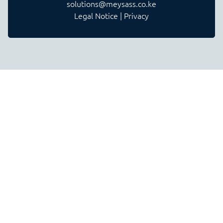
solutions@meysass.co.ke
Legal Notice
|
Privacy